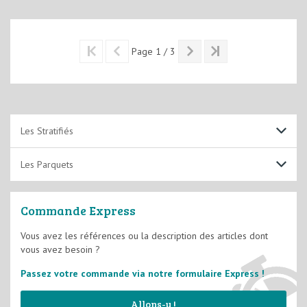
Page 1 / 3
Les Stratifiés
7 mm
Les Parquets
8 mm
Massif
Commande Express
Contrecollé
Vous avez les références ou la description des articles dont
vous avez besoin ?
Passez votre commande via notre formulaire Express !
Allons-y !