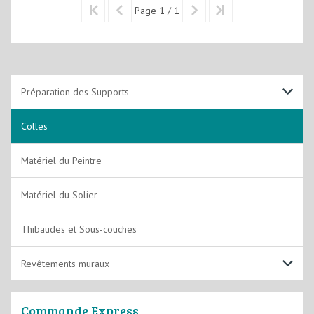
Page 1 / 1
Préparation des Supports
Support Sols
Colles
Support Murs et Plafonds
Matériel du Peintre
Matériel du Solier
Thibaudes et Sous-couches
Revêtements muraux
Toile de verre
Commande Express