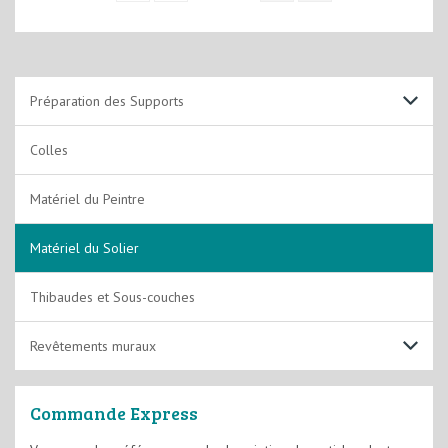
Préparation des Supports
Support Sols
Colles
Support Murs et Plafonds
Matériel du Peintre
Matériel du Solier
Thibaudes et Sous-couches
Revêtements muraux
Toile de verre
Commande Express
Papier peints