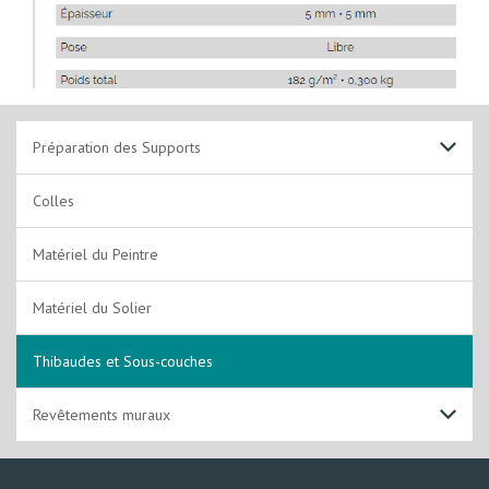
Préparation des Supports
Support Sols
Colles
Support Murs et Plafonds
Matériel du Peintre
Matériel du Solier
Thibaudes et Sous-couches
Revêtements muraux
Toile de verre