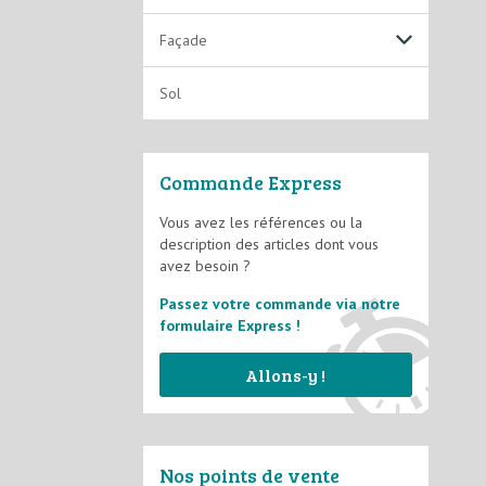
Solutions Techniques
Laques solvantées
Façade
Lasures
Fixateurs et Impressions
Sol
Vernis
Films Minces D2
Commande Express
Films Semi-épais D3
Vous avez les références ou la
description des articles dont vous
Système d'imperméabilité
avez besoin ?
Passez votre commande via notre
formulaire Express !
Allons-y !
Nos points de vente