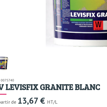
: 0075740
V LEVISFIX GRANITE BLANC
13,67 €
partir de
HT/L