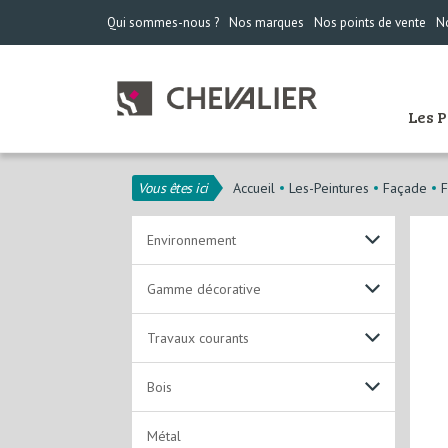
Qui sommes-nous ?
Nos marques
Nos points de vente
No
Les 
Vous êtes ici
Accueil
Les-Peintures
Façade
F
Environnement
Travaux Courants
Gamme décorative
Environnement
Non lustrantes
Travaux courants
Innovation
Alkydes Emulsion
Solutions acryliques
Bois
Laques
Laques
Solutions solvantées
Laques acryliques
Métal