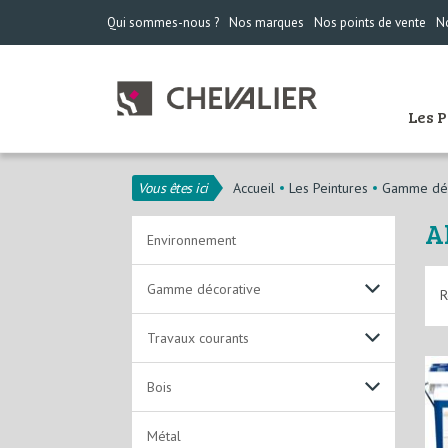
Qui sommes-nous ?
Nos marques
Nos points de vente
No
Les 
Vous êtes ici
Accueil
Les Peintures
Gamme déc
A
Environnement
Gamme décorative
R
Non lustrantes
Travaux courants
Alkydes Emulsion
Solutions acryliques
Bois
Laques
Solutions solvantées
Laques acryliques
Métal