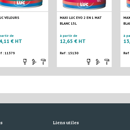
UC VELOURS
MAXI LUC EVO 2 EN 1 MAT
MAX
BLANC 15L
BLA
partir de
à partir de
à pa
4,11 € HT
12,65 € HT
13
f : 11379
Ref : 15130
Ref
ts
Liens utiles