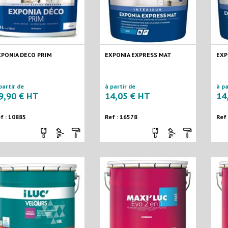
XPONIA DECO PRIM
EXPONIA EXPRESS MAT
EXP
partir de
à partir de
à pa
9,90 € HT
14,05 € HT
14
f : 10885
Ref : 16578
Ref