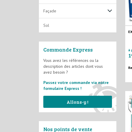
Solutions Techniques
Laques solvantées
Façade
Lasures
Fixateurs et Impressions
Sol
E
Vernis
Films Minces D2
Commande Express
à 
Films Semi-épais D3
1
Vous avez les références ou la
description des articles dont vous
Système d'imperméabilité
Re
avez besoin ?
Passez votre commande via notre
formulaire Express !
Allons-y !
Nos points de vente