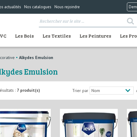
s actualités
Nos catalogues
Nous rejoindre
Dema
Rechercher
sur
le
site
PVC
Les Bois
Les Textiles
Les Peintures
Les Pr
...
orative
Alkydes Emulsion
lkydes Emulsion
ésultats :
7 produit(s)
Trier par