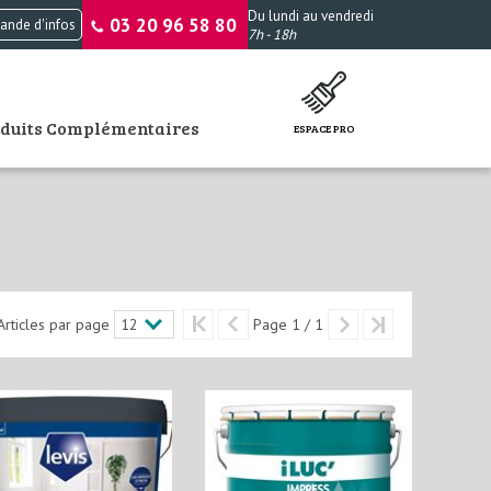
Du lundi au vendredi
03 20 96 58 80
nde d'infos
7h - 18h
oduits Complémentaires
ESPACE PRO
Articles par page
Page 1 / 1