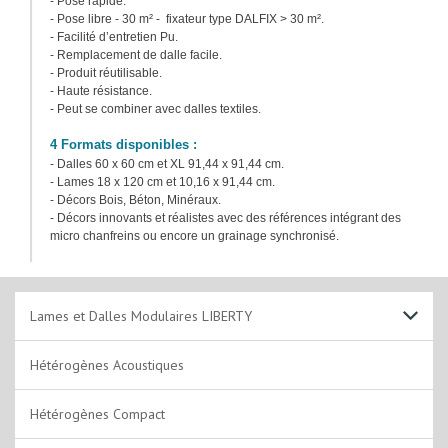
- Pose rapide.
- Pose libre - 30 m² - fixateur type DALFIX > 30 m².
- Facilité d’entretien Pu.
- Remplacement de dalle facile.
- Produit réutilisable.
- Haute résistance.
- Peut se combiner avec dalles textiles.
4 Formats disponibles :
- Dalles 60 x 60 cm et XL 91,44 x 91,44 cm.
- Lames 18 x 120 cm et 10,16 x 91,44 cm.
- Décors Bois, Béton, Minéraux.
- Décors innovants et réalistes avec des références intégrant des
micro chanfreins ou encore un grainage synchronisé.
Lames et Dalles Modulaires LIBERTY
Plombant
Hétérogènes Acoustiques
A coller
Hétérogènes Compact