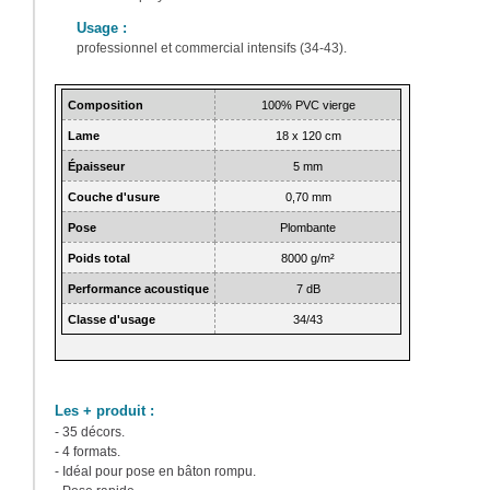
Usage
:
professionnel et commercial intensifs (34-43).
Composition
100% PVC vierge
Lame
18 x 120 cm
Épaisseur
5 mm
Couche d'usure
0,70 mm
Pose
Plombante
Poids total
8000 g/m²
Performance acoustique
7 dB
Classe d'usage
34/43
Les + produit :
- 35 décors.
- 4 formats.
- Idéal pour pose en bâton rompu.