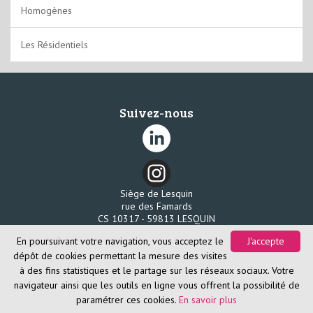
Clipsable
Homogènes
Clipsable rigide
Les Résidentiels
Suivez-nous
Siège de Lesquin
rue des Famards
CS 10317 - 59813 LESQUIN
Tél. 03 20 96 58 80
En poursuivant votre navigation, vous acceptez le
J'accepte
Fax. 03 20 96 58 85
dépôt de cookies permettant la mesure des visites
à des fins statistiques et le partage sur les réseaux sociaux. Votre
navigateur ainsi que les outils en ligne vous offrent la possibilité de
paramétrer ces cookies.
En savoir plus