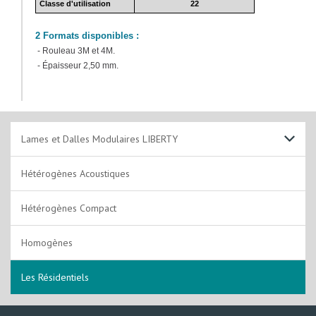
Classe d'utilisation
22
2 Formats disponibles :
- Rouleau 3M et 4M.
- Épaisseur 2,50 mm.
Lames et Dalles Modulaires LIBERTY
Plombant
Hétérogènes Acoustiques
A coller
Hétérogènes Compact
Clipsable
Homogènes
Clipsable rigide
Les Résidentiels