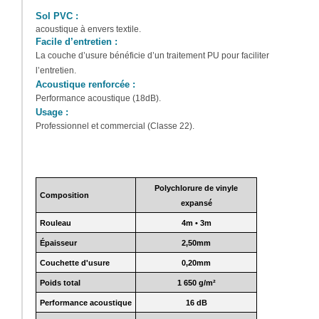
Sol PVC
:
acoustique à envers textile.
Facile d’entretien :
La couche d’usure bénéficie d’un traitement PU pour faciliter
l’entretien.
Acoustique renforcée :
Performance acoustique (18dB).
Usage :
Professionnel et commercial (Classe 22).
Polychlorure de vinyle
Composition
expansé
Rouleau
4m • 3m
Épaisseur
2,50mm
Couchette d'usure
0,20mm
Poids total
1 650 g/m²
Performance acoustique
16 dB