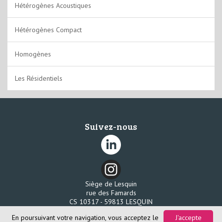
Plombant
Hétérogènes Acoustiques
A coller
Hétérogènes Compact
Clipsable
Homogènes
Clipsable rigide
Les Résidentiels
Suivez-nous
Siège de Lesquin
rue des Famards
CS 10317 - 59813 LESQUIN
Tél. 03 20 96 58 80
En poursuivant votre navigation, vous acceptez le
J'accepte
Fax. 03 20 96 58 85