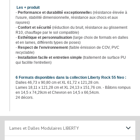
Les + produit
-
Performance et durabilité exceptionnelle
s (résistance élevée à
l'usure, stabilité dimensionnelle, résistance aux chocs et aux
rayures)
-
Confort et sécurité
(réduction du bruit, résistance au glissement
R10, chauffage par le sol compatible)
-
Esthétique et personnalisation
(large choix de formats en dalles
et en lames, différents types de poses)
-
Respect de l'environnement
(faible émission de COV, PVC
recyclable)
-
Installation facile et entretien simple
(traitement de surface PU
qui facilite l'entretien)
6 Formats disponibles dans la collection Liberty Rock 55 Neo :
Dalles 46,73 x 90,80 cm et XL 61,72 x 121,28 cm.
Lames 18,11 x 121,28 cm et XL 24,13 x 151,76 cm. - Bâtons rompus
en 14,5 x 74,29cm et Chevron en 14,5 x 66,54cm.
24 décors.
Lames et Dalles Modulaires LIBERTY